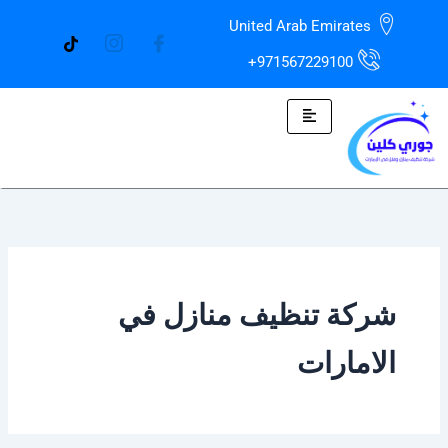
خطي
United Arab Emirates
لى
لمحتوى
971567229100+
شركة تنظيف منازل في
الامارات